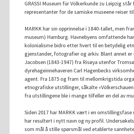
GRASSI Museum für Völkerkunde zu Leipzig står 
representanter for de samiske museene reiser til
MARKK har sin opprinnelse i 1840-tallet, men f
museum) Hamburg. Havnebyens omfattende handel
kolonialisme bidro etter hvert til en betydelig e
gjenstander, fotografier og arkiv. Blant annet er
Jacobsen (1843-1947) fra Risøya utenfor Tromsø
dyrehageinnehaveren Carl Hagenbecks virksomh
agent. Fra 1875 og fram til mellomkrigstida org
etnografiske utstillinger, såkalte «Völkerschauen»
fra utstillingene ble i mange tilfeller en del a
Siden 2017 har MARKK vært i en omstillingsfase u
har resultert i nytt navn og ny profil. Undersøke
som mål å stille spørsmål ved etablerte sannhe