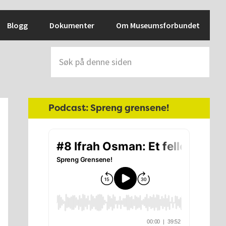
Blogg
Dokumenter
Om Museumsforbundet
Søk
på
denne
siden
Hoved
Podcast: Spreng grensene!
sidebar