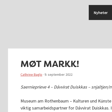
Hopp
Hopp
Hopp
Hopp
til
til
til
til
Nyheter
primær
hovedinnhold
primært
bunntekst
menyen
sidefelt
MØT MARKK!
Cathrine Baglo
·
9. september 2022
Saernieprieve 4 – Dávvirat Duiskkas – snjaltjen/
Museum am Rothenbaum – Kulturen und Künste de
viktig samarbeidspartner for Dávvirat Duiskkas. 