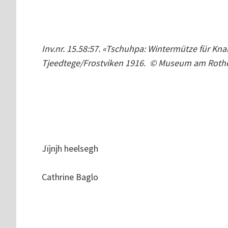
Inv.nr. 15.58:57. «Tschuhpa: Wintermütze für Knab
Tjeedtege/Frostviken 1916. © Museum am Rot
Jïjnjh heelsegh
Cathrine Baglo