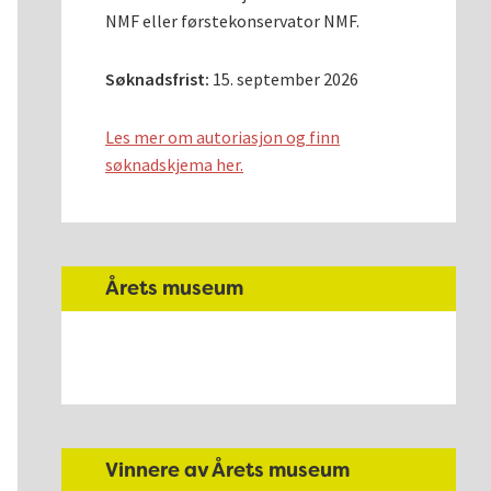
NMF eller førstekonservator NMF.
Søknadsfrist:
15. september 2026
Les mer om autoriasjon og finn
søknadskjema her.
Årets museum
Vinnere av Årets museum