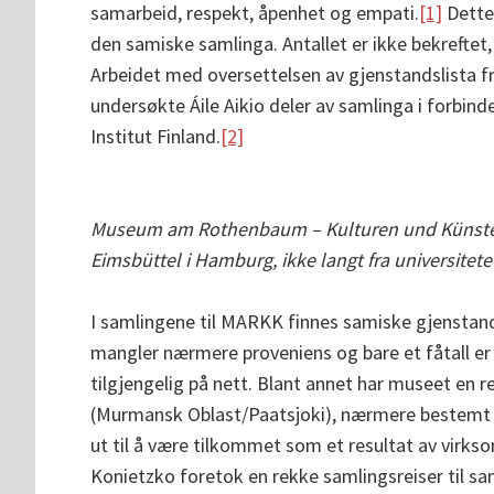
samarbeid, respekt, åpenhet og empati.
[1]
Dette
den samiske samlinga. Antallet er ikke bekrefte
Arbeidet med oversettelsen av gjenstandslista fra 
undersøkte Áile Aikio deler av samlinga i forbind
Institut Finland.
[2]
Museum am Rothenbaum – Kulturen und Künste 
Eimsbüttel i Hamburg, ikke langt fra universitet
I samlingene til MARKK finnes samiske gjenstand
mangler nærmere proveniens og bare et fåtall er f
tilgjengelig på nett. Blant annet har museet en re
(Murmansk Oblast/Paatsjoki), nærmere bestemt 
ut til å være tilkommet som et resultat av virks
Konietzko foretok en rekke samlingsreiser til s