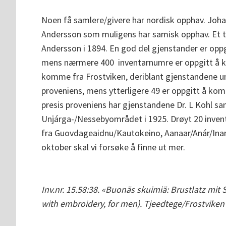
Noen få samlere/givere har nordisk opphav. Joha
Andersson som muligens har samisk opphav. Et t
Andersson i 1894. En god del gjenstander er opp
mens nærmere 400 inventarnumre er oppgitt å k
komme fra Frostviken, deriblant gjenstandene u
proveniens, mens ytterligere 49 er oppgitt å k
presis proveniens har gjenstandene Dr. L Kohl s
Unjárga-/Nessebyområdet i 1925. Drøyt 20 invent
fra Guovdageaidnu/Kautokeino, Aanaar/Anár/Inar
oktober skal vi forsøke å finne ut mer.
Inv.nr. 15.58:38.
«Buonäs skuimiä: Brustlatz mit S
with embroidery, for men). Tjeedtege/Frostv