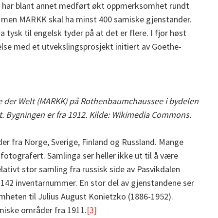
 har blant annet medført økt oppmerksomhet rundt
t, men MARKK skal ha minst 400 samiske gjenstander.
tysk til engelsk tyder på at det er flere. I fjor høst
else med et utvekslingsprosjekt initiert av Goethe-
der Welt (MARKK) på Rothenbaumchaussee i bydelen
et. Bygningen er fra 1912. Kilde: Wikimedia Commons.
er fra Norge, Sverige, Finland og Russland. Mange
otografert. Samlinga ser heller ikke ut til å være
lativt stor samling fra russisk side av Pasvikdalen
142 inventarnummer. En stor del av gjenstandene ser
omheten til Julius August Konietzko (1886-1952).
amiske områder fra 1911.
[3]