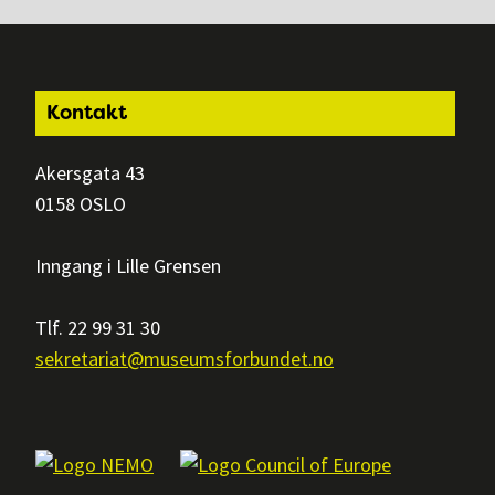
Footer
Kontakt
Akersgata 43
0158 OSLO
Inngang i Lille Grensen
Tlf. 22 99 31 30
sekretariat@museumsforbundet.no