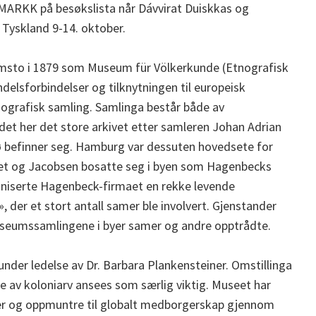
MARKK på besøkslista når Dávvirat Duiskkas og
 Tyskland 9-14. oktober.
ramsto i 1879 som Museum für Völkerkunde (Etnografisk
sforbindelser og tilknytningen til europeisk
tnografisk samling. Samlinga består både av
 det her det store arkivet etter samleren Johan Adrian
 befinner seg. Hamburg var dessuten hovedsete for
et og Jacobsen bosatte seg i byen som Hagenbecks
aniserte Hagenbeck-firmaet en rekke levende
, der et stort antall samer ble involvert. Gjenstander
v museumssamlingene i byer samer og andre opptrådte.
nder ledelse av Dr. Barbara Plankensteiner. Omstillinga
lse av koloniarv ansees som særlig viktig. Museet har
ter og oppmuntre til globalt medborgerskap gjennom