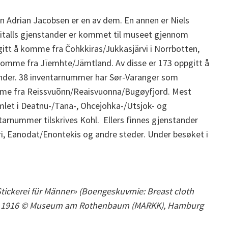
n Adrian Jacobsen er en av dem. En annen er Niels
italls gjenstander er kommet til museet gjennom
gitt å komme fra Čohkkiras/Jukkasjärvi i Norrbotten,
omme fra Jïemhte/Jämtland. Av disse er 173 oppgitt å
nder. 38 inventarnummer har Sør-Varanger som
omme fra Reissvuõnn/Reaisvuonna/Bugøyfjord. Mest
amlet i Deatnu-/Tana-, Ohcejohka-/Utsjok- og
arnummer tilskrives Kohl. Ellers finnes gjenstander
i, Eanodat/Enontekis og andre steder. Under besøket i
tickerei für Männer» (Boengeskuvmie: Breast cloth
iken 1916 © Museum am Rothenbaum (MARKK), Hamburg