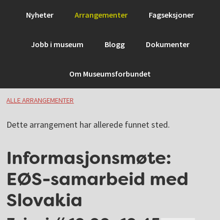
Hopp
Hopp
Hopp
Hopp
Nyheter
Arrangementer
Fagseksjoner
til
til
til
til
primær
hovedinnhold
primært
bunntekst
Jobb i museum
Blogg
Dokumenter
menyen
sidefelt
Om Museumsforbundet
ALLE ARRANGEMENTER
Dette arrangement har allerede funnet sted.
Informasjonsmøte:
EØS-samarbeid med
Slovakia