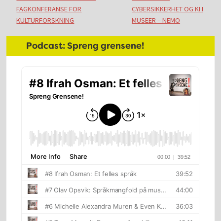
FAGKONFERANSE FOR
CYBERSIKKERHET OG KI I
KULTURFORSKNING
MUSEER – NEMO
Primært
Hoved
Podcast: Spreng grensene!
sidefelt
sidebar