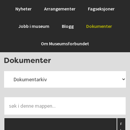
Hopp
Hopp
Hopp
Nyheter
Arrangementer
Fagseksjoner
til
til
til
primær
hovedinnhold
bunntekst
Jobb i museum
Blogg
Dokumenter
menyen
Om Museumsforbundet
Dokumenter
F