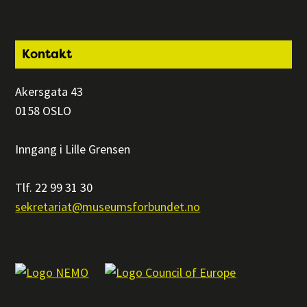
Footer
Kontakt
Akersgata 43
0158 OSLO
Inngang i Lille Grensen
Tlf. 22 99 31 30
sekretariat@museumsforbundet.no