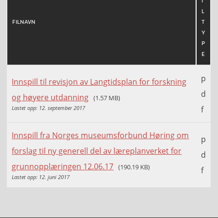
I
L
FILNAVN
T
Y
P
E
p
Innspill til revisjon av Langtidsplan for forskning
d
og høyere utdanning
(1.57 MB)
Lastet opp: 12. september 2017
f
Innspill fra Norges museumsforbund Høring om
p
forslag til ny generell del av læreplanverket for
d
grunnopplæringen 12.06.17
(190.19 KB)
f
Lastet opp: 12. juni 2017