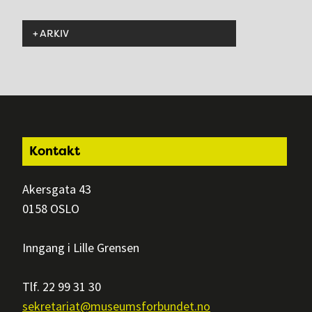
ARKIV
Footer
Kontakt
Akersgata 43
0158 OSLO
Inngang i Lille Grensen
Tlf. 22 99 31 30
sekretariat@museumsforbundet.no