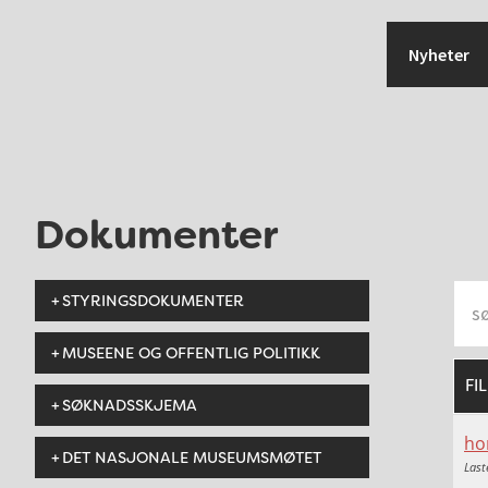
Hopp
Hopp
Hopp
til
til
til
Nyheter
primær
hovedinnhold
bunntekst
menyen
Dokumenter
STYRINGSDOKUMENTER
MUSEENE OG OFFENTLIG POLITIKK
FI
SØKNADSSKJEMA
ho
DET NASJONALE MUSEUMSMØTET
Last