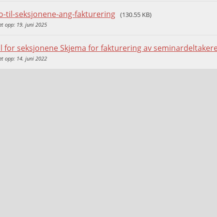
fo-til-seksjonene-ang-fakturering
(130.55 KB)
et opp: 19. juni 2025
l for seksjonene Skjema for fakturering av seminardeltakere 
et opp: 14. juni 2022