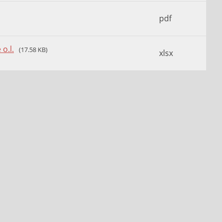
pdf
o.l.
(17.58 KB)
xlsx