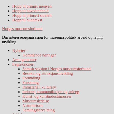
Hopp til primær menyen
Hopp til hovedinnhold
Hopp til primært sidefelt
Hopp til bunntekst
Norges museumsforbund
Din interesseorganisasjon for museumspolitisk arbeid og faglig
utvikling
Nyheter
Kommende høringer
Arrangementer
Fagseksjoner
Samisk seksjon i Norges museumsforbund
Besøks- og attraksjonsutvikling
Formidling
Forskning
Immateriell kulturarv
Industri, kommunikasjon og anlegg
Kunst- og kunstindustrimuseer
Museumsledelse
Naturhistorie
Samlingsforvaltning