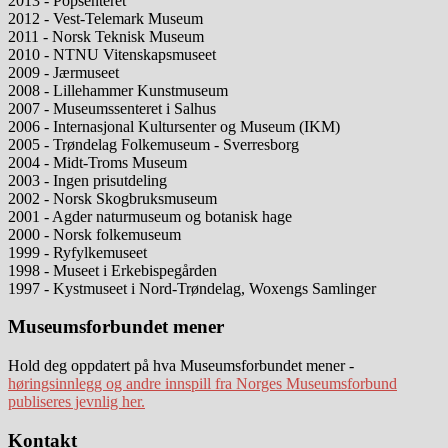
2013 - Popsenteret
2012 - Vest-Telemark Museum
2011 - Norsk Teknisk Museum
2010 - NTNU Vitenskapsmuseet
2009 - Jærmuseet
2008 - Lillehammer Kunstmuseum
2007 - Museumssenteret i Salhus
2006 - Internasjonal Kultursenter og Museum (IKM)
2005 - Trøndelag Folkemuseum - Sverresborg
2004 - Midt-Troms Museum
2003 - Ingen prisutdeling
2002 - Norsk Skogbruksmuseum
2001 - Agder naturmuseum og botanisk hage
2000 - Norsk folkemuseum
1999 - Ryfylkemuseet
1998 - Museet i Erkebispegården
1997 - Kystmuseet i Nord-Trøndelag, Woxengs Samlinger
Museumsforbundet mener
Hold deg oppdatert på hva Museumsforbundet mener -
høringsinnlegg og andre innspill fra Norges Museumsforbund
publiseres jevnlig her.
Footer
Kontakt