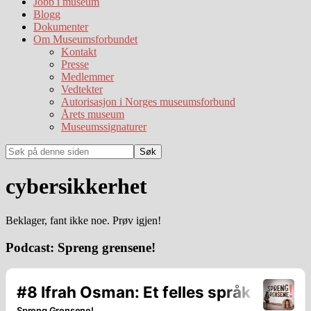
Jobb i museum
Blogg
Dokumenter
Om Museumsforbundet
Kontakt
Presse
Medlemmer
Vedtekter
Autorisasjon i Norges museumsforbund
Årets museum
Museumssignaturer
Søk
på
denne
cybersikkerhet
siden
Beklager, fant ikke noe. Prøv igjen!
Hoved
Podcast: Spreng grensene!
sidebar