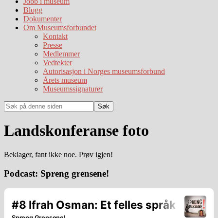
Jobb i museum
Blogg
Dokumenter
Om Museumsforbundet
Kontakt
Presse
Medlemmer
Vedtekter
Autorisasjon i Norges museumsforbund
Årets museum
Museumssignaturer
Søk
på
denne
Landskonferanse foto
siden
Beklager, fant ikke noe. Prøv igjen!
Hoved
Podcast: Spreng grensene!
sidebar