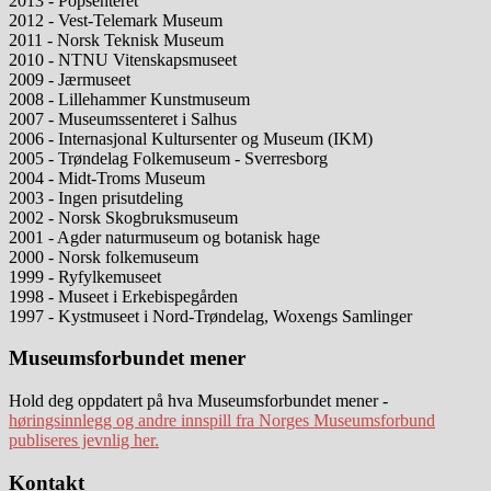
2013 - Popsenteret
2012 - Vest-Telemark Museum
2011 - Norsk Teknisk Museum
2010 - NTNU Vitenskapsmuseet
2009 - Jærmuseet
2008 - Lillehammer Kunstmuseum
2007 - Museumssenteret i Salhus
2006 - Internasjonal Kultursenter og Museum (IKM)
2005 - Trøndelag Folkemuseum - Sverresborg
2004 - Midt-Troms Museum
2003 - Ingen prisutdeling
2002 - Norsk Skogbruksmuseum
2001 - Agder naturmuseum og botanisk hage
2000 - Norsk folkemuseum
1999 - Ryfylkemuseet
1998 - Museet i Erkebispegården
1997 - Kystmuseet i Nord-Trøndelag, Woxengs Samlinger
Museumsforbundet mener
Hold deg oppdatert på hva Museumsforbundet mener -
høringsinnlegg og andre innspill fra Norges Museumsforbund
publiseres jevnlig her.
Footer
Kontakt