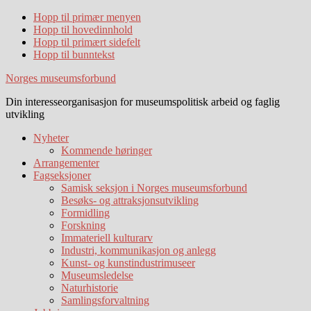
Hopp til primær menyen
Hopp til hovedinnhold
Hopp til primært sidefelt
Hopp til bunntekst
Norges museumsforbund
Din interesseorganisasjon for museumspolitisk arbeid og faglig
utvikling
Nyheter
Kommende høringer
Arrangementer
Fagseksjoner
Samisk seksjon i Norges museumsforbund
Besøks- og attraksjonsutvikling
Formidling
Forskning
Immateriell kulturarv
Industri, kommunikasjon og anlegg
Kunst- og kunstindustrimuseer
Museumsledelse
Naturhistorie
Samlingsforvaltning