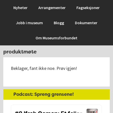
Hopp
Hopp
Hopp
Hopp
Nyheter
Arrangementer
Fagseksjoner
til
til
til
til
primær
hovedinnhold
primært
bunntekst
Jobb i museum
Blogg
Dokumenter
menyen
sidefelt
Om Museumsforbundet
produktmøte
Beklager, fant ikke noe. Prøv igjen!
Hoved
Podcast: Spreng grensene!
sidebar