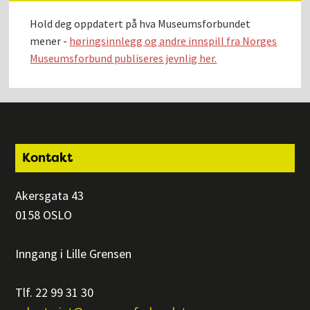
Hold deg oppdatert på hva Museumsforbundet
mener -
høringsinnlegg og andre innspill fra Norges
Museumsforbund publiseres jevnlig her.
Footer
Kontakt
Akersgata 43
0158 OSLO
Inngang i Lille Grensen
Tlf. 22 99 31 30