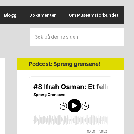
Blogg
Dokumenter
Om Museumsforbundet
Søk
på
denne
siden
Hoved
Podcast: Spreng grensene!
sidebar