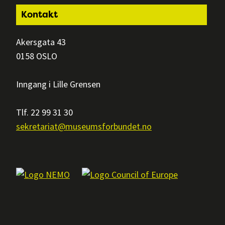
Footer
Kontakt
Akersgata 43
0158 OSLO
Inngang i Lille Grensen
Tlf. 22 99 31 30
sekretariat@museumsforbundet.no