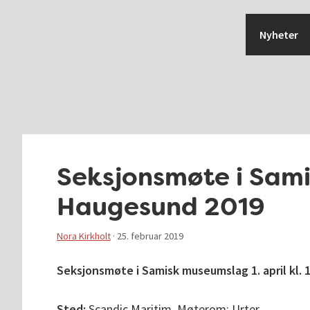
Hopp
Hopp
Hopp
Hopp
til
til
til
til
Nyheter
primær
hovedinnhold
primært
bunntekst
menyen
sidefelt
Seksjonsmøte i Sam
Haugesund 2019
Nora Kirkholt
·
25. februar 2019
Seksjonsmøte i Samisk museumslag 1. april kl. 
Sted:
Scandic Maritim, Møterom: Urter