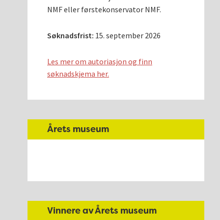
NMF eller førstekonservator NMF.
Søknadsfrist:
15. september 2026
Les mer om autoriasjon og finn
søknadskjema her.
Årets museum
Vinnere av Årets museum