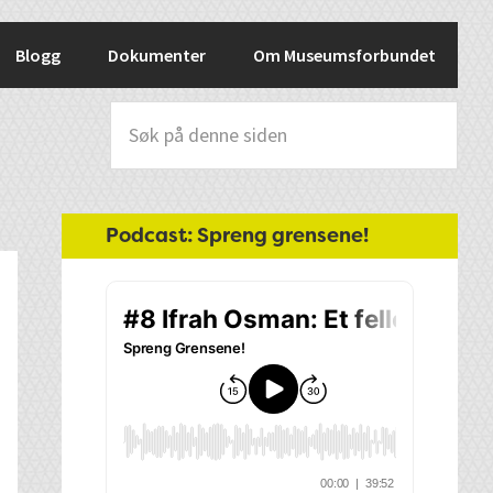
Blogg
Dokumenter
Om Museumsforbundet
Søk
på
denne
siden
Hoved
Podcast: Spreng grensene!
sidebar