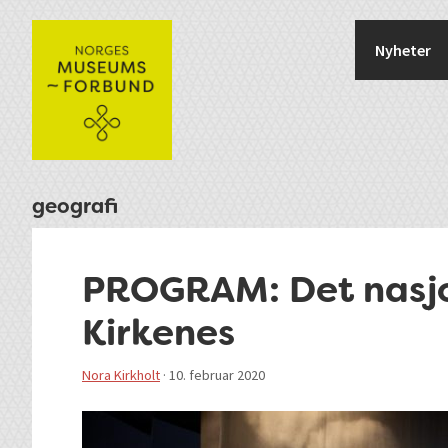
Hopp
Hopp
Hopp
Hopp
til
til
til
til
Nyheter
primær
hovedinnhold
primært
bunntekst
menyen
sidefelt
geografi
PROGRAM: Det nasj
Kirkenes
Nora Kirkholt
·
10. februar 2020