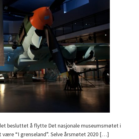
det besluttet å flytte Det nasjonale museumsmøtet i
att være “I grenseland”. Selve årsmøtet 2020 […]