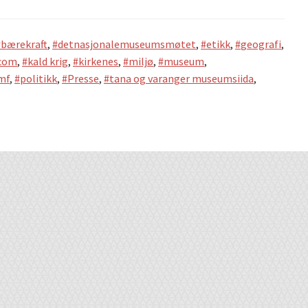
bærekraft
,
detnasjonalemuseumsmøtet
,
etikk
,
geografi
,
com
,
kald krig
,
kirkenes
,
miljø
,
museum
,
mf
,
politikk
,
Presse
,
tana og varanger museumsiida
,