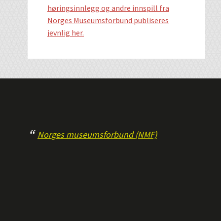
høringsinnlegg og andre innspill fra
Norges Museumsforbund publiseres
jevnlig her.
Norges museumsforbund (NMF)