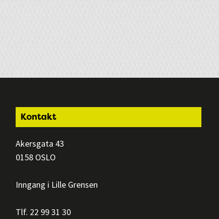
Footer
Kontakt
Akersgata 43
0158 OSLO
Inngang i Lille Grensen
Tlf. 22 99 31 30