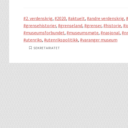
2. verdenskrig
,
2020
,
aktuelt
,
andre verdenskrig
,
grensehistorier
,
grenseland
,
grenser
,
historie
,
i
museumsforbundet
,
museumsmøte
,
nasjonal
,
n
utenriks
,
utenrikspolitikk
,
varanger museum
SEKRETARIATET