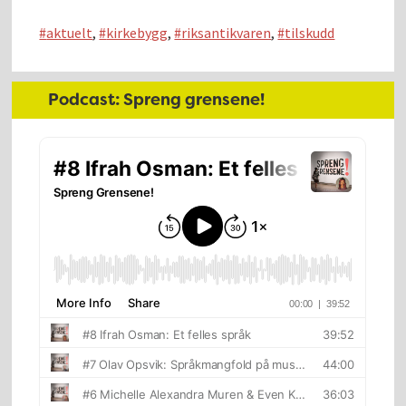
aktuelt
,
kirkebygg
,
riksantikvaren
,
tilskudd
Hoved
Podcast: Spreng grensene!
sidebar