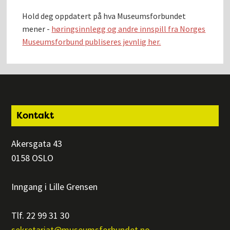
Hold deg oppdatert på hva Museumsforbundet
mener -
høringsinnlegg og andre innspill fra Norges
Museumsforbund publiseres jevnlig her.
Footer
Kontakt
Akersgata 43
0158 OSLO
Inngang i Lille Grensen
Tlf. 22 99 31 30
sekretariat@museumsforbundet.no