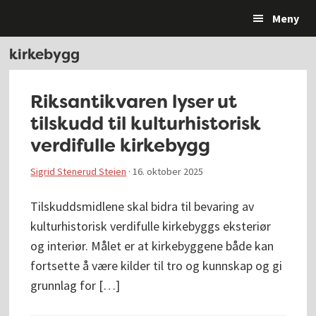
Hopp
Hopp
Hopp
Hopp
Meny
til
til
til
til
primær
hovedinnhold
primært
bunntekst
kirkebygg
menyen
sidefelt
Riksantikvaren lyser ut
tilskudd til kultur­historisk
verdi­fulle kirke­bygg
Sigrid Stenerud Steien
·
16. oktober 2025
Tilskuddsmidlene skal bidra til bevaring av
kulturhistorisk verdifulle kirkebyggs eksteriør
og interiør. Målet er at kirkebyggene både kan
fortsette å være kilder til tro og kunnskap og gi
grunnlag for […]