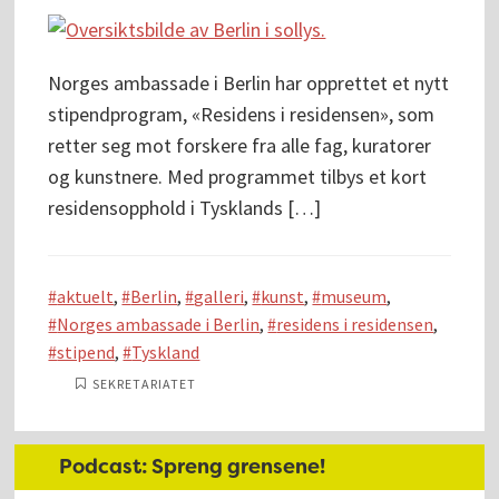
Norges ambassade i Berlin har opprettet et nytt
stipendprogram, «Residens i residensen», som
retter seg mot forskere fra alle fag, kuratorer
og kunstnere. Med programmet tilbys et kort
residensopphold i Tysklands […]
aktuelt
,
Berlin
,
galleri
,
kunst
,
museum
,
Norges ambassade i Berlin
,
residens i residensen
,
stipend
,
Tyskland
SEKRETARIATET
Hoved
Podcast: Spreng grensene!