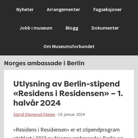
Hopp
Hopp
Hopp
Hopp
Nyheter
Arrangementer
Fagseksjoner
til
til
til
til
primær
hovedinnhold
primært
bunntekst
Jobb i museum
Blogg
Dokumenter
menyen
sidefelt
Om Museumsforbundet
Norges ambassade i Berlin
Utlysning av Berlin-stipend
«Residens i Residensen» – 1.
halvår 2024
Sigrid Stenerud Steien
·
10. januar 2024
«Residens i Residensen» er et stipendprogram