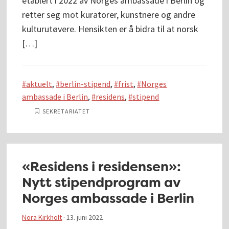
etablert i 2022 av Norges ambassade i Berlin og
retter seg mot kuratorer, kunstnere og andre
kulturutøvere. Hensikten er å bidra til at norsk
[…]
aktuelt
,
berlin-stipend
,
frist
,
Norges
ambassade i Berlin
,
residens
,
stipend
SEKRETARIATET
«Residens i residensen»:
Nytt stipendprogram av
Norges ambassade i Berlin
Nora Kirkholt
·
13. juni 2022