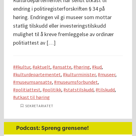
Kulturdepartementet har sendt utkast til
endring i politiregisterforskriften § 34 på
høring. Endringen vil gi museer som mottar
statlig tilskudd eller investeringstilskudd
mulighet til å kreve fremleggelse av ordinær
politiattest av […]
#kultur
,
aktuelt
,
ansatte
,
høring
,
kud
,
kulturdepartementet
,
kulturminister
,
museer
,
museumsansatte
,
museumsforbundet
,
politiattest
,
politikk
,
statstilskudd
,
tilskudd
,
utkast til høring
SEKRETARIATET
Hoved
Podcast: Spreng grensene!