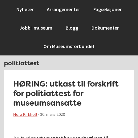
Hopp
Hopp
Hopp
Hopp
Nyheter
Arrangementer
Fagseksjoner
til
til
til
til
primær
hovedinnhold
primært
bunntekst
Jobb i museum
Blogg
Dokumenter
menyen
sidefelt
Om Museumsforbundet
politiattest
HØRING: utkast til forskrift
for politiattest for
museumsansatte
Nora Kirkholt
·
30. mars 2020