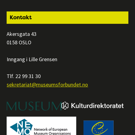
Footer
Kontakt
Akersgata 43
0158 OSLO
Inngang i Lille Grensen
Tlf. 22 99 31 30
sekretariat@museumsforbundet.no