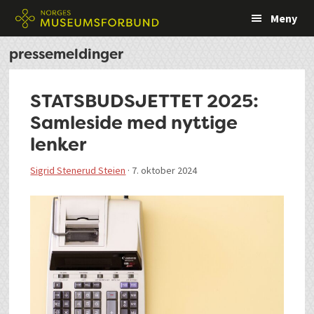
Hopp
Hopp
Hopp
Hopp
Meny
til
til
til
til
primær
hovedinnhold
primært
bunntekst
pressemeldinger
menyen
sidefelt
STATSBUDSJETTET 2025:
Samleside med nyttige
lenker
Sigrid Stenerud Steien
·
7. oktober 2024