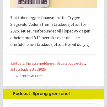
7.oktober legger finansminister Trygve
Slagsvold Vedum frem statsbudsjettet for
2025. Museumsforbundet vil i løpet av dagen
arbeide med å få oversikt over de ulike
områdene av statsbudsjettet. Her vil du […]
aktuelt
,
pressemeldinger
,
statsbudsjettet
,
statsbudsjettet2025
SEKRETARIATET
Hoved
Podcast: Spreng grensene!
sidebar