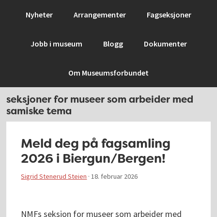
Hopp
Hopp
Hopp
Hopp
Nyheter
Arrangementer
Fagseksjoner
til
til
til
til
primær
hovedinnhold
primært
bunntekst
Jobb i museum
Blogg
Dokumenter
menyen
sidefelt
Om Museumsforbundet
seksjoner for museer som arbeider med
samiske tema
Meld deg på fagsamling
2026 i Biergun/Bergen!
Sigrid Stenerud Steien
·
18. februar 2026
NMFs seksjon for museer som arbeider med