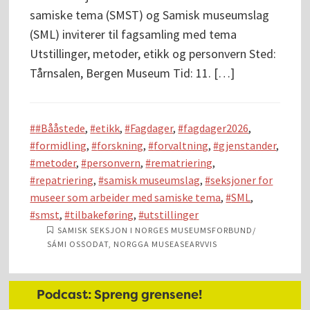
samiske tema (SMST) og Samisk museumslag
(SML) inviterer til fagsamling med tema
Utstillinger, metoder, etikk og personvern Sted:
Tårnsalen, Bergen Museum Tid: 11. […]
#Bååstede
,
etikk
,
Fagdager
,
fagdager2026
,
formidling
,
forskning
,
forvaltning
,
gjenstander
,
metoder
,
personvern
,
rematriering
,
repatriering
,
samisk museumslag
,
seksjoner for
museer som arbeider med samiske tema
,
SML
,
smst
,
tilbakeføring
,
utstillinger
SAMISK SEKSJON I NORGES MUSEUMSFORBUND/
SÁMI OSSODAT, NORGGA MUSEASEARVVIS
Hoved
Podcast: Spreng grensene!