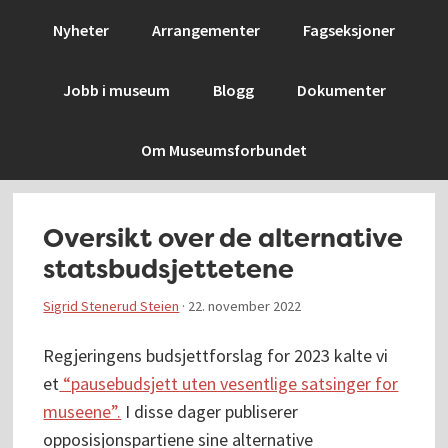
Hopp
Hopp
Hopp
Hopp
Nyheter
Arrangementer
Fagseksjoner
til
til
til
til
primær
hovedinnhold
primært
bunntekst
Jobb i museum
Blogg
Dokumenter
menyen
sidefelt
Om Museumsforbundet
Oversikt over de alternative
statsbudsjettetene
Sigrid Stenerud Steien
·
22. november 2022
Regjeringens budsjettforslag for 2023 kalte vi
et
“pausebudsjett uten vesentlige satsinger for
museene”.
I disse dager publiserer
opposisjonspartiene sine alternative