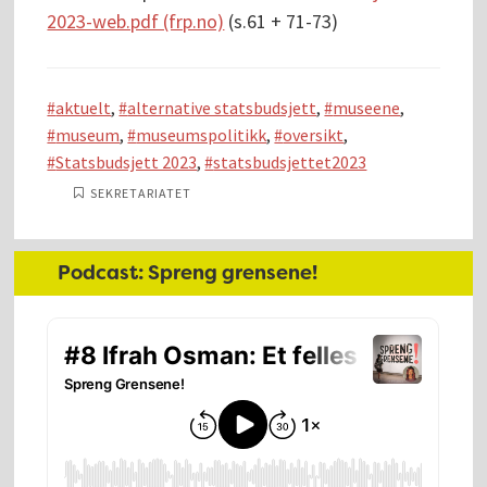
2023-web.pdf (frp.no)
(s.61 + 71-73)
aktuelt
,
alternative statsbudsjett
,
museene
,
museum
,
museumspolitikk
,
oversikt
,
Statsbudsjett 2023
,
statsbudsjettet2023
SEKRETARIATET
Hoved
Podcast: Spreng grensene!
sidebar