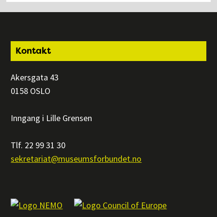
Footer
Kontakt
Akersgata 43
0158 OSLO
Inngang i Lille Grensen
Tlf. 22 99 31 30
sekretariat@museumsforbundet.no