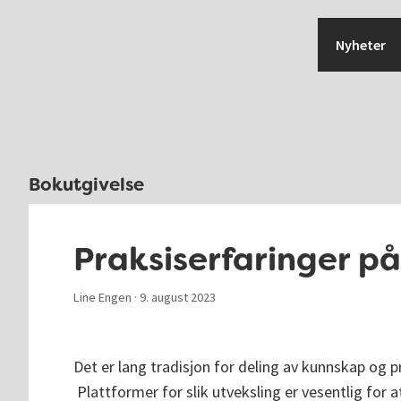
Hopp
Hopp
Hopp
Hopp
til
til
til
til
Nyheter
primær
hovedinnhold
primært
bunntekst
menyen
sidefelt
Bokutgivelse
Praksiserfaringer p
Line Engen ·
9. august 2023
Det er lang tradisjon for deling av kunnskap og 
Plattformer for slik utveksling er vesentlig for