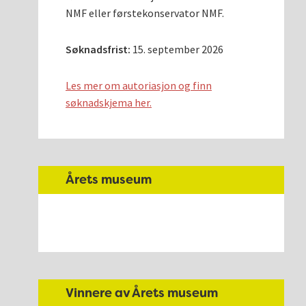
NMF eller førstekonservator NMF.
Søknadsfrist:
15. september 2026
Les mer om autoriasjon og finn
søknadskjema her.
Årets museum
Vinnere av Årets museum