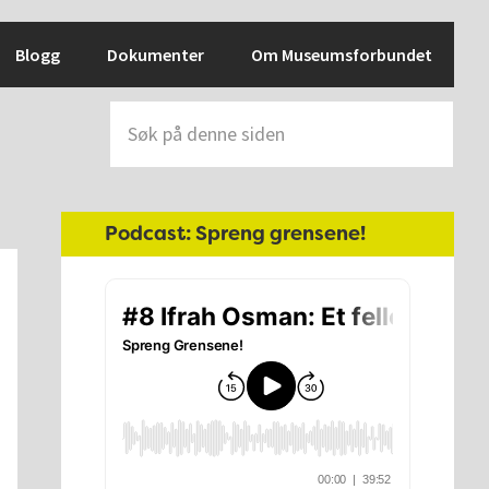
Blogg
Dokumenter
Om Museumsforbundet
Søk
på
denne
siden
Hoved
Podcast: Spreng grensene!
sidebar