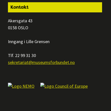
Footer
Kontakt
Akersgata 43
0158 OSLO
Inngang i Lille Grensen
Tlf. 22 99 31 30
sekretariat@museumsforbundet.no