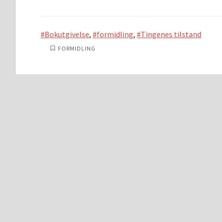
Bokutgivelse
,
formidling
,
Tingenes tilstand
FORMIDLING