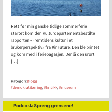
Rett før min ganske tidlige sommerferie
startet kom den Kulturdepartementsbestilte
rapporten «Fremtidens kultur i et
brukerperspektiv» fra #inFuture. Den ble printet
og kom med i feriebagasjen. Der lå den urørt
[…]
Kategori:
Blogg
demokratilæring
,
kritikk
,
museum
Hoved
Podcast: Spreng grensene!