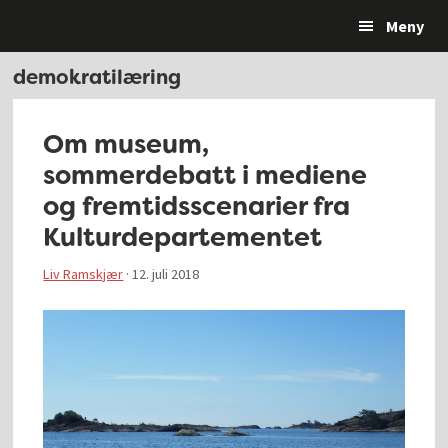
Hopp
Hopp
Hopp
Hopp
Meny
til
til
til
til
primær
hovedinnhold
primært
bunntekst
demokratilæring
menyen
sidefelt
Om museum,
sommerdebatt i mediene
og fremtidsscenarier fra
Kulturdepartementet
Liv Ramskjær
·
12. juli 2018