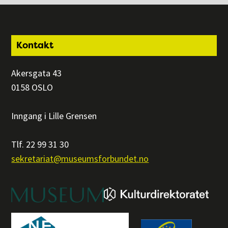
Footer
Kontakt
Akersgata 43
0158 OSLO
Inngang i Lille Grensen
Tlf. 22 99 31 30
sekretariat@museumsforbundet.no