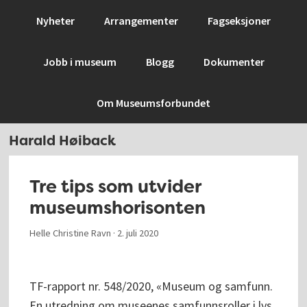
Hopp
Hopp
Hopp
Hopp
Nyheter
Arrangementer
Fagseksjoner
til
til
til
til
primær
hovedinnhold
primært
bunntekst
Jobb i museum
Blogg
Dokumenter
menyen
sidefelt
Om Museumsforbundet
Harald Høiback
Tre tips som utvider
museumshorisonten
Helle Christine Ravn ·
2. juli 2020
TF-rapport nr. 548/2020, «Museum og samfunn.
En utredning om museenes samfunnsroller i lys