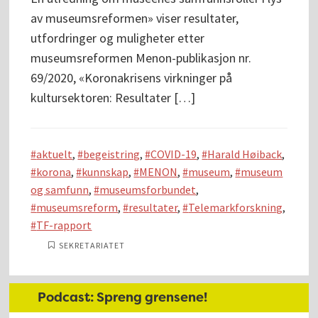
av museumsreformen» viser resultater,
utfordringer og muligheter etter
museumsreformen Menon-publikasjon nr.
69/2020, «Koronakrisens virkninger på
kultursektoren: Resultater […]
aktuelt
,
begeistring
,
COVID-19
,
Harald Høiback
,
korona
,
kunnskap
,
MENON
,
museum
,
museum
og samfunn
,
museumsforbundet
,
museumsreform
,
resultater
,
Telemarkforskning
,
TF-rapport
SEKRETARIATET
Hoved
Podcast: Spreng grensene!