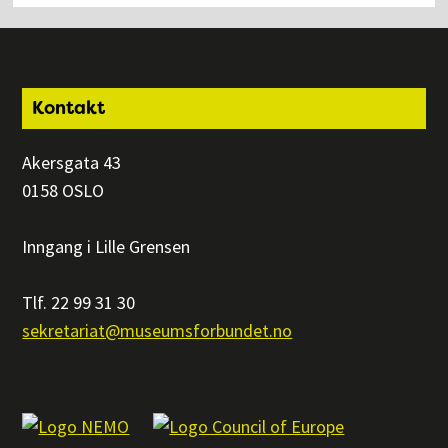
Footer
Kontakt
Akersgata 43
0158 OSLO
Inngang i Lille Grensen
Tlf. 22 99 31 30
sekretariat@museumsforbundet.no