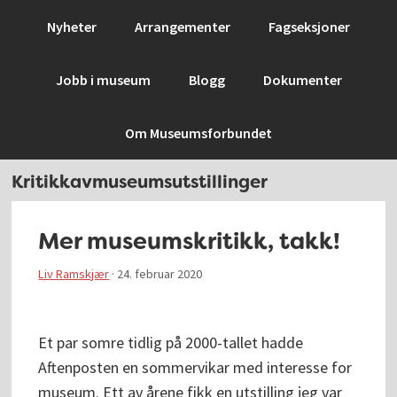
Hopp
Hopp
Hopp
Hopp
Nyheter
Arrangementer
Fagseksjoner
til
til
til
til
primær
hovedinnhold
primært
bunntekst
Jobb i museum
Blogg
Dokumenter
menyen
sidefelt
Om Museumsforbundet
Kritikkavmuseumsutstillinger
Mer museumskritikk, takk!
Liv Ramskjær
·
24. februar 2020
Et par somre tidlig på 2000-tallet hadde
Aftenposten en sommervikar med interesse for
museum. Ett av årene fikk en utstilling jeg var