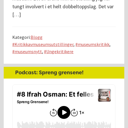
tungt involvert i et helt dobbeltoppslag. Det var
[…]
Kategori:
Blogg
Kritikkavmuseumsutstillinger
,
museumskritikk
,
museumsnytt
,
Ungekritikere
Hoved
Podcast: Spreng grensene!
sidebar