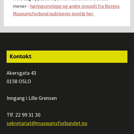
mener -
høringsinnlegg og andre innspill fra Norges
Museumsforbund publiseres jevnlig her.
Footer
Kontakt
Akersgata 43
0158 OSLO
Inngang i Lille Grensen
Tlf. 22 99 31 30
sekretariat@museumsforbundet.no