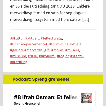
en 96 siders utredning tar NOU 2019: Enklere
merverdiavgift med én sats for seg dagens
merverdiavgiftssystem med flere satser […]
#kultur
,
aktuelt
,
billetttsalg
,
finansdepartementet
,
formidling aktuelt
,
galleri
,
merverdiavgift
,
moms
,
museer
,
museum
,
NOU
,
økonomi
,
regler
,
støtte
,
utstilling
Hoved
Podcast: Spreng grensene!
sidebar