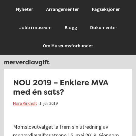
Hopp
Hopp
Hopp
Hopp
Nyheter
Arrangementer
Fagseksjoner
til
til
til
til
primær
hovedinnhold
primært
bunntekst
Jobb i museum
Blogg
Dokumenter
menyen
sidefelt
Om Museumsforbundet
merverdiavgift
NOU 2019 – Enklere MVA
med én sats?
Nora Kirkholt
·
1. juli 2019
Momslovutvalget la frem sin utredning av
merverdiavgiftssatsene 15. mai 2019. Gjennom