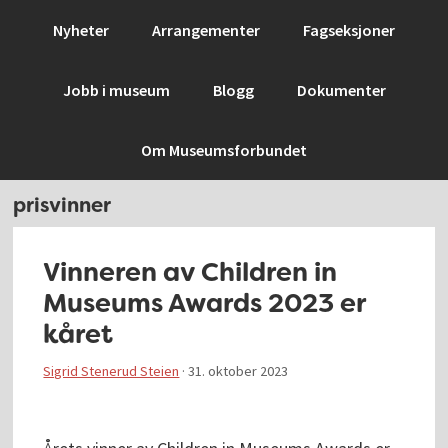
Hopp
Hopp
Hopp
Hopp
Nyheter
Arrangementer
Fagseksjoner
til
til
til
til
primær
hovedinnhold
primært
bunntekst
Jobb i museum
Blogg
Dokumenter
menyen
sidefelt
Om Museumsforbundet
prisvinner
Vinneren av Children in
Museums Awards 2023 er
kåret
Sigrid Stenerud Steien
·
31. oktober 2023