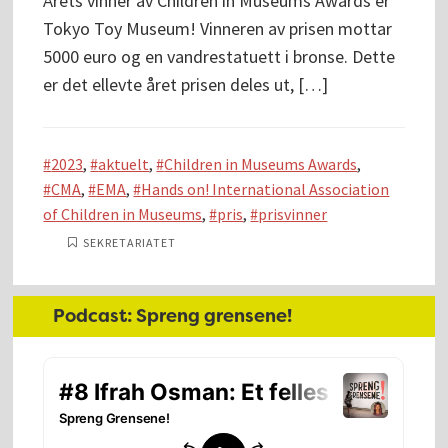
Årets vinner av Children in Museums Awards er
Tokyo Toy Museum! Vinneren av prisen mottar
5000 euro og en vandrestatuett i bronse. Dette
er det ellevte året prisen deles ut, […]
2023
,
aktuelt
,
Children in Museums Awards
,
CMA
,
EMA
,
Hands on! International Association
of Children in Museums
,
pris
,
prisvinner
SEKRETARIATET
Hoved
Podcast: Spreng grensene!
sidebar