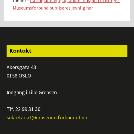
mener -
høringsinnlegg og andre innspill fra Norges
Museumsforbund publiseres jevnlig her.
Footer
Kontakt
Akersgata 43
0158 OSLO
Inngang i Lille Grensen
Tlf. 22 99 31 30
sekretariat@museumsforbundet.no