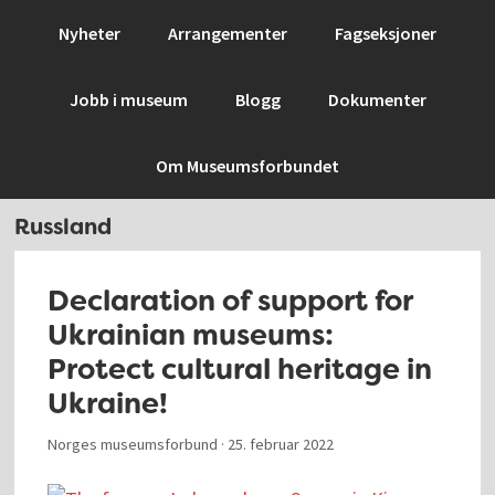
Hopp
Hopp
Hopp
Hopp
Nyheter
Arrangementer
Fagseksjoner
til
til
til
til
primær
hovedinnhold
primært
bunntekst
Jobb i museum
Blogg
Dokumenter
menyen
sidefelt
Om Museumsforbundet
Russland
Declaration of support for
Ukrainian museums:
Protect cultural heritage in
Ukraine!
Norges museumsforbund ·
25. februar 2022