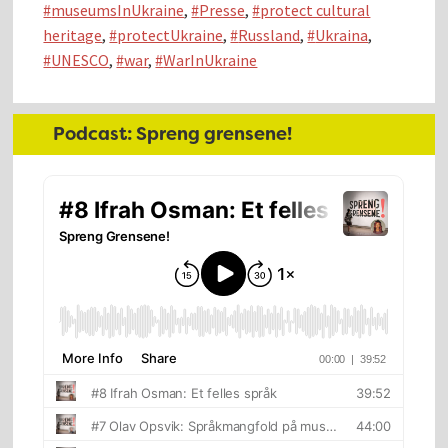
museumsInUkraine
,
Presse
,
protect cultural
heritage
,
protectUkraine
,
Russland
,
Ukraina
,
UNESCO
,
war
,
WarInUkraine
Hoved
Podcast: Spreng grensene!
sidebar