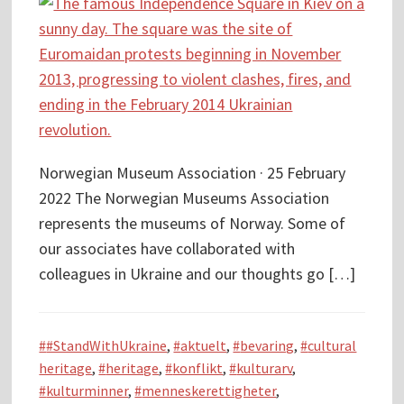
Norwegian Museum Association · 25 February
2022 The Norwegian Museums Association
represents the museums of Norway. Some of
our associates have collaborated with
colleagues in Ukraine and our thoughts go […]
#StandWithUkraine
,
aktuelt
,
bevaring
,
cultural
heritage
,
heritage
,
konflikt
,
kulturarv
,
kulturminner
,
menneskerettigheter
,