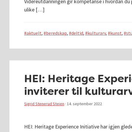
Videreutdanningen gir kompetanse i hvordan du p
ulike […]
aktuelt
,
beredskap
,
deltid
,
kulturarv
,
kunst
,
st
HEI: Heritage Experi
inviterer til kultur
Sigrid Stenerud Steien
·
14. september 2022
HEI: Heritage Experience Initiative har igjen glede