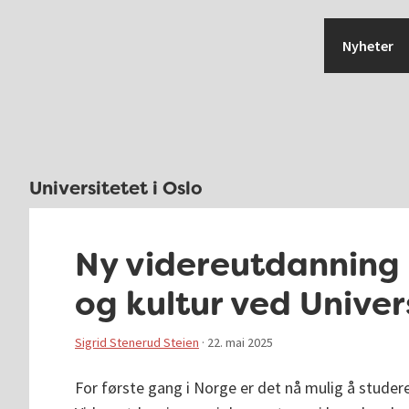
Hopp
Hopp
Hopp
Hopp
til
til
til
til
Nyheter
primær
hovedinnhold
primært
bunntekst
menyen
sidefelt
Universitetet i Oslo
Ny videreutdanning 
og kultur ved Univers
Sigrid Stenerud Steien
·
22. mai 2025
For første gang i Norge er det nå mulig å studer