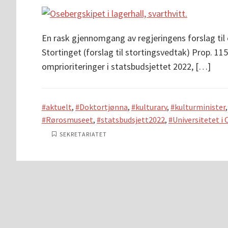
En rask gjennomgang av regjeringens forslag til e
Stortinget (forslag til stortingsvedtak) Prop. 11
omprioriteringer i statsbudsjettet 2022, […]
aktuelt
,
Doktortjønna
,
kulturarv
,
kulturminister
Rørosmuseet
,
statsbudsjett2022
,
Universitetet i 
SEKRETARIATET