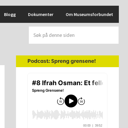
Blogg
Dokumenter
Om Museumsforbundet
Søk
på
denne
siden
Hoved
Podcast: Spreng grensene!
sidebar