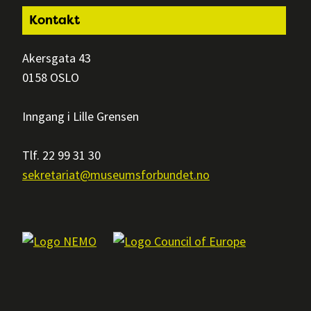
Footer
Kontakt
Akersgata 43
0158 OSLO
Inngang i Lille Grensen
Tlf. 22 99 31 30
sekretariat@museumsforbundet.no