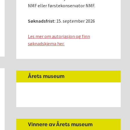
NMF eller førstekonservator NMF.
Søknadsfrist:
15. september 2026
Les mer om autoriasjon og finn
søknadskjema her.
Årets museum
Vinnere av Årets museum