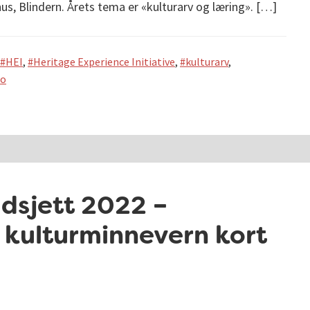
hus, Blindern. Årets tema er «kulturarv og læring». […]
HEI
,
Heritage Experience Initiative
,
kulturarv
,
lo
dsjett 2022 –
 kulturminnevern kort