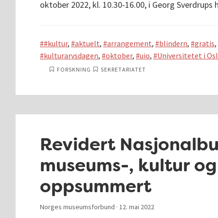
oktober 2022, kl. 10.30-16.00, i Georg Sverdrups 
#kultur
,
aktuelt
,
arrangement
,
blindern
,
gratis
,
kulturarvsdagen
,
oktober
,
uio
,
Universitetet i Os
FORSKNING
SEKRETARIATET
Revidert Nasjonalbu
museums-, kultur og
oppsummert
Norges museumsforbund ·
12. mai 2022