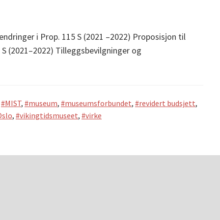
ndringer i Prop. 115 S (2021 –2022) Proposisjon til
5 S (2021–2022) Tilleggsbevilgninger og
,
MIST
,
museum
,
museumsforbundet
,
revidert budsjett
,
Oslo
,
vikingtidsmuseet
,
virke