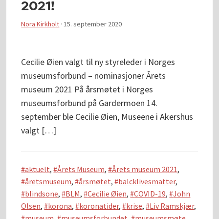
2021!
Nora Kirkholt
·
15. september 2020
Cecilie Øien valgt til ny styreleder i Norges
museumsforbund – nominasjoner Årets
museum 2021 På årsmøtet i Norges
museumsforbund på Gardermoen 14.
september ble Cecilie Øien, Museene i Akershus
valgt […]
aktuelt
,
Årets Museum
,
Årets museum 2021
,
åretsmuseum
,
årsmøtet
,
balcklivesmatter
,
blindsone
,
BLM
,
Cecilie Øien
,
COVID-19
,
John
Olsen
,
korona
,
koronatider
,
krise
,
Liv Ramskjær
,
museum
,
museumsforbundet
,
museumsmøte
,