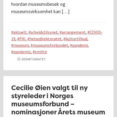
hvordan museumsbesøk og
museumsvirksomhet kan […]
aktuelt
,
arbeidstilsynet
,
arrangement
,
COVID-
19
,
FHI
,
helsedirektoratet
,
kulturtilbud
,
museum
,
museumsforbundet
,
pandemi
,
pandemic
,
smitte
SEKRETARIATET
Cecilie Øien valgt til ny
styreleder i Norges
museumsforbund –
nominasjoner Årets museum