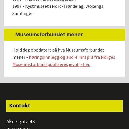
1997 - Kystmuseet i Nord-Trøndelag, Woxengs
Samlinger
Museumsforbundet mener
Hold deg oppdatert på hva Museumsforbundet
mener -
høringsinnlegg og andre innspill fra Norges
Museumsforbund publiseres jevnlig her.
Footer
Kontakt
Akersgata 43