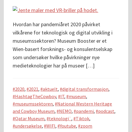
Hvordan har pandemiåret 2020 påvirket
vilkårene for teknologisk og digital utvikling i
museumssektoren? Museum Booster er et
Wien-basert forsknings- og konsulentselskap
som undersøker hvilke påvirkninger nye
medieteknologier har på museer […]
2020
,
2021
,
aktuelt
,
digital transformasjon
,
HashtagTheCowboy
,
IT
,
museum
,
museumssektoren
,
National Western Heritage
and Cowboy Museum
,
NEMO
,
pandemi
,
podcast
,
Qatar Museum
,
teknologi¨
,
Tiktok
,
undersøkelse
,
WIFI
,
Youtube
,
zoom