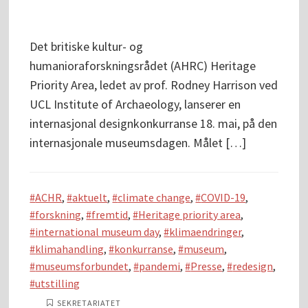
Det britiske kultur- og
humanioraforskningsrådet (AHRC) Heritage
Priority Area, ledet av prof. Rodney Harrison ved
UCL Institute of Archaeology, lanserer en
internasjonal designkonkurranse 18. mai, på den
internasjonale museumsdagen. Målet […]
ACHR
,
aktuelt
,
climate change
,
COVID-19
,
forskning
,
fremtid
,
Heritage priority area
,
international museum day
,
klimaendringer
,
klimahandling
,
konkurranse
,
museum
,
museumsforbundet
,
pandemi
,
Presse
,
redesign
,
utstilling
SEKRETARIATET