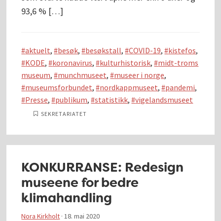
93,6 % […]
aktuelt
,
besøk
,
besøkstall
,
COVID-19
,
kistefos
,
KODE
,
koronavirus
,
kulturhistorisk
,
midt-troms
museum
,
munchmuseet
,
museer i norge
,
museumsforbundet
,
nordkappmuseet
,
pandemi
,
Presse
,
publikum
,
statistikk
,
vigelandsmuseet
SEKRETARIATET
KONKURRANSE: Redesign
museene for bedre
klimahandling
Nora Kirkholt
·
18. mai 2020