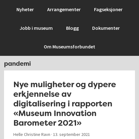
Hopp
Hopp
Hopp
Hopp
Nyheter
Arrangementer
Fagseksjoner
til
til
til
til
primær
hovedinnhold
primært
bunntekst
Jobb i museum
Blogg
Dokumenter
menyen
sidefelt
Om Museumsforbundet
pandemi
Nye muligheter og dypere
erkjennelse av
digitalisering i rapporten
«Museum Innovation
Barometer 2021»
Helle Christine Ravn ·
13. september 2021