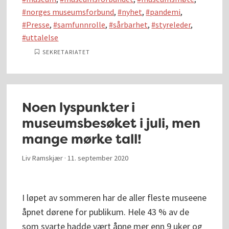
norges museumsforbund
,
nyhet
,
pandemi
,
Presse
,
samfunnrolle
,
sårbarhet
,
styreleder
,
uttalelse
SEKRETARIATET
Noen lyspunkter i
museumsbesøket i juli, men
mange mørke tall!
Liv Ramskjær ·
11. september 2020
I løpet av sommeren har de aller fleste museene
åpnet dørene for publikum. Hele 43 % av de
som svarte hadde vært åpne mer enn 9 uker og